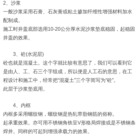
2、沙浆
一般沙浆采用石膏、石灰膏或粘土掺加纤维性增强材料加水
配制成。
施工时井盖底部选用10-20公分厚水泥沙浆垫底稳固，起稳固
井盖的效果。
3、砼(水泥层)
砼也就是混凝土。这个字就比较有意思了，我们可以看到它
是由人、工、石三个字组成，所以便是人工石的意思，在工
程设计和施工中，经常把“混凝土”三个字简写为“砼”。
此层于沙浆垫底用。
4、内框
内框多采用螺纹钢，螺纹钢是热轧带肋钢筋的俗称。
起承重效果。亦可用不锈钢角铁呈V形格局焊接或是不锈钢条
焊井。同样的可起到增强承载力的效果。