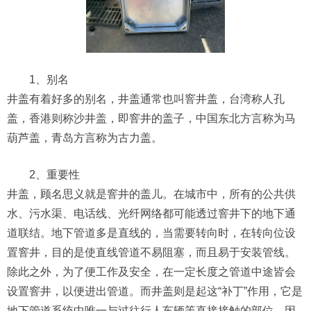
1、别名
井盖有着好多的别名，井盖通常也叫窨井盖，台湾称人孔
盖，香港则称沙井盖，即窨井的盖子，中国东北方言称为马
葫芦盖，青岛方言称为古力盖。
2、重要性
井盖，顾名思义就是窨井的盖儿。在城市中，所有的公共供
水、污水渠、电话线、光纤网络都可能透过窨井下的地下通
道联结。地下管道多是直线的，当需要转向时，在转向位设
置窨井，目的是使直线管道不易阻塞，而且易于安装管线。
除此之外，为了便工作及安全，在一定长度之管道中途皆会
设置窨井，以便进出管道。而井盖则是起这“补丁”作用，它是
地下管道系统中唯一与过往行人车辆等直接接触的部位，因