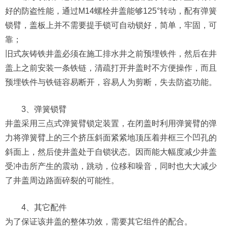
好的防盗性能，通过M14螺栓井盖能够125°转动，配有弹簧
锁臂，盖板上并不需要提手锁可自动锁好，简单，牢固，可
靠；
旧式灰铸铁井盖必须在施工排水井之前预埋铁件，然后在井
盖上之前安装一条铁链，清疏打开井盖时不方便操作，而且
预埋铁件与铁链容易断开，容易人为剪断，失去防盗功能。
3、弹簧锁臂
井盖采用三点式弹簧臂锁定装置，在闭盖时利用弹簧臂的弹
力将弹簧臂上的三个挤压斜面紧紧地顶压着井框三个凹孔的
斜面上，然后使井盖处于自锁状态。因而能大幅度减少井盖
受冲击所产生的震动，跳动，位移和噪音，同时也大大减少
了井盖周边路面碎裂的可能性。
4、其它配件
为了保证该井盖的整体功效，需要其它组件的配合。