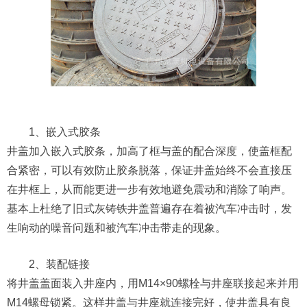
1、嵌入式胶条
井盖加入嵌入式胶条，加高了框与盖的配合深度，使盖框配
合紧密，可以有效防止胶条脱落，保证井盖始终不会直接压
在井框上，从而能更进一步有效地避免震动和消除了响声。
基本上杜绝了旧式灰铸铁井盖普遍存在着被汽车冲击时，发
生响动的噪音问题和被汽车冲击带走的现象。
2、装配链接
将井盖盖面装入井座内，用M14×90螺栓与井座联接起来并用
M14螺母锁紧。这样井盖与井座就连接完好，使井盖具有良