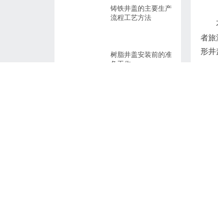
铸铁井盖的主要生产
流程工艺方法
者旅
形井
树脂井盖安装前的准
备工作
如何提高球墨铸铁井
盖的质量
复合井盖承载能力和
共同特点有哪些?
铸铁井盖、复合井盖
和水泥井盖之间的对
比