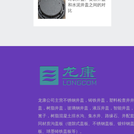
和水泥井盖之间的对
比
龙康公司主营不锈钢井盖，铸铁井盖，塑料检查井
盖，树脂井盖，玻璃钢井盖，液压井盖，智能井盖
篦子，树脂混凝土排水沟、集水井、路缘石、并配
同材质沟盖板（缝隙式盖板、不锈钢盖板、镀锌钢
板、球墨铸铁盖板等）。