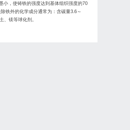
墨小，使铸铁的强度达到基体组织强度的70
铸铁除铁外的化学成分通常为：含碳量3.6～
的稀土、镁等球化剂。