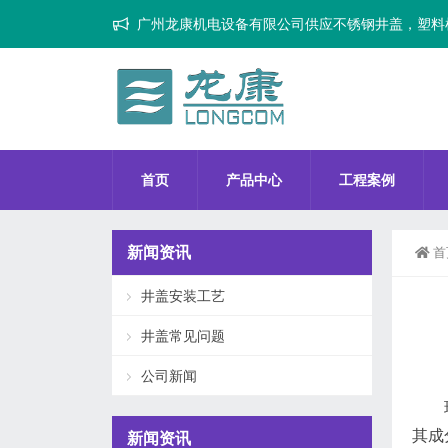
广州龙康机电设备有限公司供应不锈钢井盖，塑料
首页
产品中心
工程案例
新闻资讯
首
井盖安装工艺
井盖常见问题
公司新闻
其成
新闻资讯