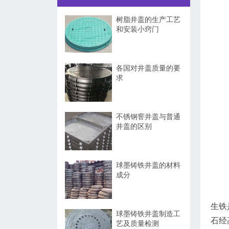
树脂井盖的生产工艺
和安装小窍门
各国对井盖质量的要
求
不锈钢窨井盖与普通
井盖的区别
球墨铸铁井盖的材料
成分
生铁
球墨铸铁井盖制造工
石经
艺及质量检测