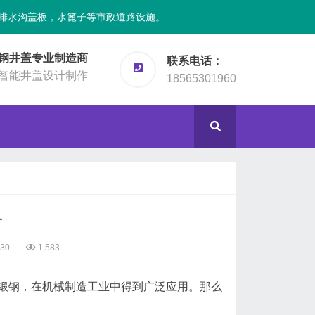
排水沟盖板，水篦子等市政道路设施。
钢井盖专业制造商
联系电话：
智能井盖设计制作
18565301960
分
:30
1,583
锻钢，在机械制造工业中得到广泛应用。那么