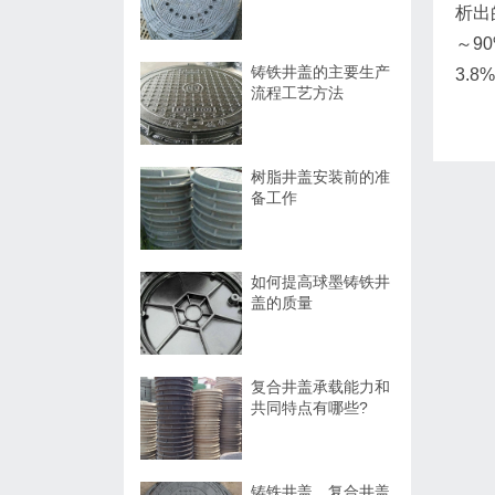
析出
～9
铸铁井盖的主要生产
3.
流程工艺方法
树脂井盖安装前的准
备工作
如何提高球墨铸铁井
盖的质量
复合井盖承载能力和
共同特点有哪些?
铸铁井盖、复合井盖