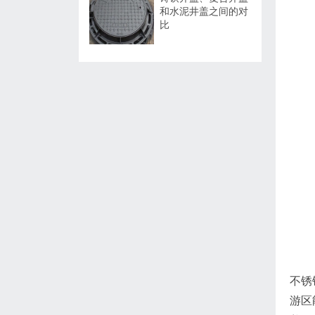
和水泥井盖之间的对
比
不锈
游区