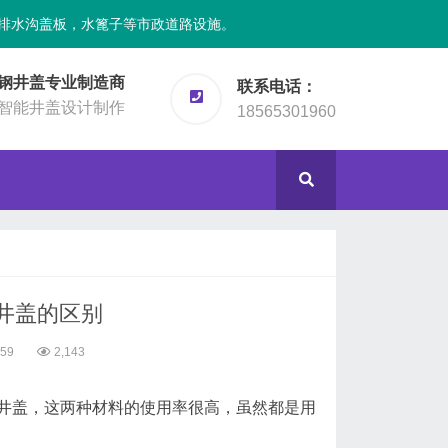
排水沟盖板，水篦子等市政道路设施。
钢井盖专业制造商
联系电话：
智能井盖设计制作
18565301960
井盖的区别
:59
2,143
井盖，这两种材料的使用率很高，虽然都是用