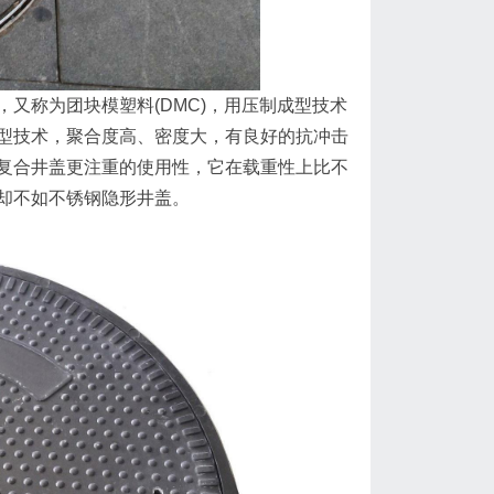
又称为团块模塑料(DMC)，用压制成型技术
型技术，聚合度高、密度大，有良好的抗冲击
复合井盖更注重的使用性，它在载重性上比不
却不如不锈钢隐形井盖。