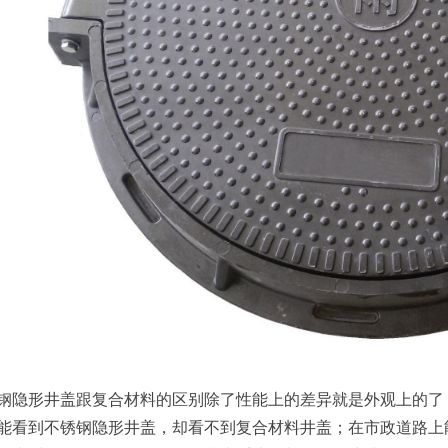
钢隐形井盖跟复合材料的区别除了性能上的差异就是外观上的了
能看到不锈钢隐形井盖，却看不到复合材料井盖；在市政道路上