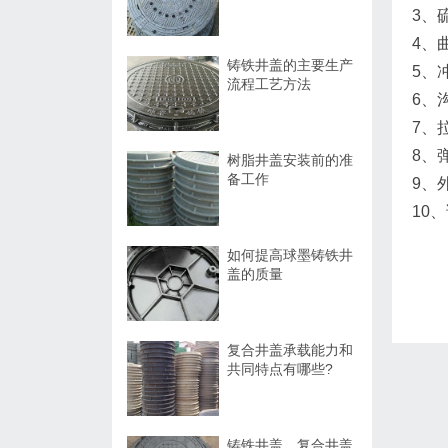
3、
4、
铸铁井盖的主要生产
5、
流程工艺方法
6、
7、
8、
树脂井盖安装前的准
备工作
9、
10
如何提高球墨铸铁井
盖的质量
复合井盖承载能力和
共同特点有哪些?
铸铁井盖、复合井盖