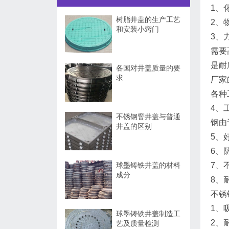
1、
树脂井盖的生产工艺
2、
和安装小窍门
3、
需要
是耐
各国对井盖质量的要
求
厂家
各种
4、
不锈钢窨井盖与普通
钢由
井盖的区别
5、
6、
球墨铸铁井盖的材料
7、
成分
8、
不锈
1、
球墨铸铁井盖制造工
2、
艺及质量检测