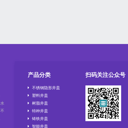
产品分类
扫码关注公众号
不锈钢隐形井盖
塑料井盖
井
，水
树脂井盖
套不
特种井盖
盖
铸铁井盖
智能井盖