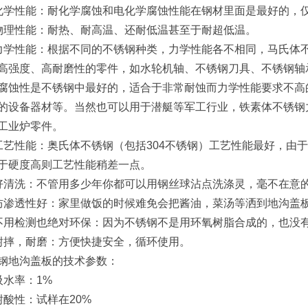
化学性能：耐化学腐蚀和电化学腐蚀性能在钢材里面是最好的，仅
物理性能：耐热、耐高温、还耐低温甚至于耐超低温。
力学性能：根据不同的不锈钢种类，力学性能各不相同，马氏体
高强度、高耐磨性的零件，如水轮机轴、不锈钢刀具、不锈钢轴
腐蚀性是不锈钢中最好的，适合于非常耐蚀而力学性能要求不高
的设备器材等。当然也可以用于潜艇等军工行业，铁素体不锈钢
工业炉零件。
工艺性能：奥氏体不锈钢（包括304不锈钢）工艺性能最好，由
于硬度高则工艺性能稍差一点。
好清洗：不管用多少年你都可以用钢丝球沾点洗涤灵，毫不在意
防渗透性好：家里做饭的时候难免会把酱油，菜汤等洒到地沟盖
不用检测也绝对环保：因为不锈钢不是用环氧树脂合成的，也没
耐摔，耐磨：方便快捷安全，循环使用。
钢地沟盖板的技术参数：
吸水率：1%
耐酸性：试样在20%