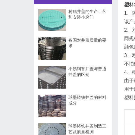
塑料
树脂井盖的生产工艺
1、
和安装小窍门
该产
2、
同规
各国对井盖质量的要
求
颜色
3、
不怕
不锈钢窨井盖与普通
4、
井盖的区别
由于
用于
球墨铸铁井盖的材料
塑料
成分
球墨铸铁井盖制造工
艺及质量检测