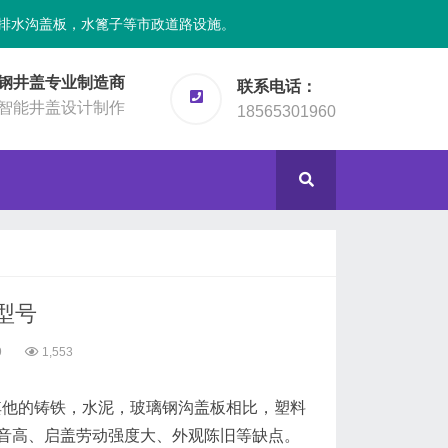
排水沟盖板，水篦子等市政道路设施。
钢井盖专业制造商
联系电话：
智能井盖设计制作
18565301960
型号
9
1,553
其他的铸铁，水泥，玻璃钢沟盖板相比，塑料
音高、启盖劳动强度大、外观陈旧等缺点。