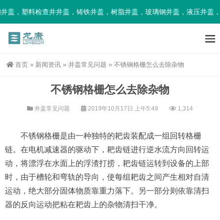
井盖，塑料检查井井盖，铸铁井盖，树脂井盖，玻璃钢井盖，液压井盖，
首页
»
新闻资讯
»
井盖常见问题
»
不锈钢格栅怎么去除杂物
不锈钢格栅怎么去除杂物
井盖常见问题
2019年10月17日 上午5:49
1,314
不锈钢格栅是由一种独特的耙齿装配成一组回转格栅
链。在电机减速器的驱动下，耙齿链进行逆水流方向回转运
动，将漂浮在水面上的浮渣打捞，耙齿链运转到设备的上部
时，由于槽轮和弯轨的导向，使每组耙齿之间产生相对自清
运动，绝大部分固体物质靠重力落下。另一部分则依靠清扫
器的反向运动把粘在耙齿上的杂物清扫干净。