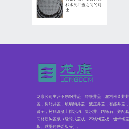
和水泥井盖之间的对
比
龙康公司主营不锈钢井盖，铸铁井盖，塑料检查井
盖，树脂井盖，玻璃钢井盖，液压井盖，智能井盖
篦子，树脂混凝土排水沟、集水井、路缘石、并配
同材质沟盖板（缝隙式盖板、不锈钢盖板、镀锌钢
板、球墨铸铁盖板等）。