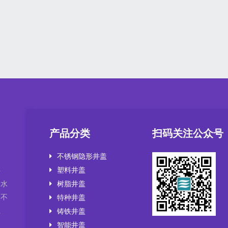
产品分类
扫码关注公众号
不锈钢隐形井盖
塑料井盖
井
，水
树脂井盖
套不
特种井盖
盖
铸铁井盖
智能井盖