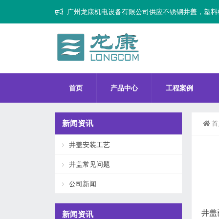
广州龙康机电设备有限公司供应不锈钢井盖，塑料
首页
产品中心
工程案例
新闻资讯
首
井盖安装工艺
井盖常见问题
公司新闻
井盖
新闻资讯