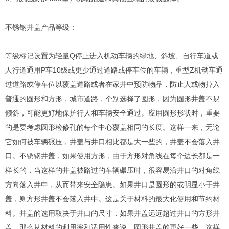
不锈钢井盖产品等级：
等级标记设置为轻量Q停止进入机动车辆的绿地、斜坡、自行车道或
人行道通用P车10级或更少通过道路或停车位的车辆，重型Z机动车通
过道路或停车位以覆盖道路或者在家井中预防物品，防止人或物掉入
普通的圆形和方形，城市道路，个别选择了圆形，因为圆形井盖不易
倾斜，可能更好地保护行人和车辆安全通过。应用圆形形状时，重要
的是要考虑圆形检修孔的每个中心覆盖相同的长度。这样一来，无论
它如何被车辆碾压，井盖与井口相比都是大一些的，井盖不会落入井
口。不锈钢井盖，如果使用方形，由于方形对角线在每个边长都是一
样长的，当这样的井盖被路过的车辆碾压时，很容易沿井口的对角线
方向落入井中，从而带来安全隐患。如果井口是圆形的或明显小于井
盖，则方形井盖不会落入井中。这是关于材料的最大化使用和节约材
料。井盖的选用取决于井口的尺寸，如果井盖远远超过井口的方形井
盖，那么从材料的利用率和适用性来说，圆形井盖的更好一些，这样