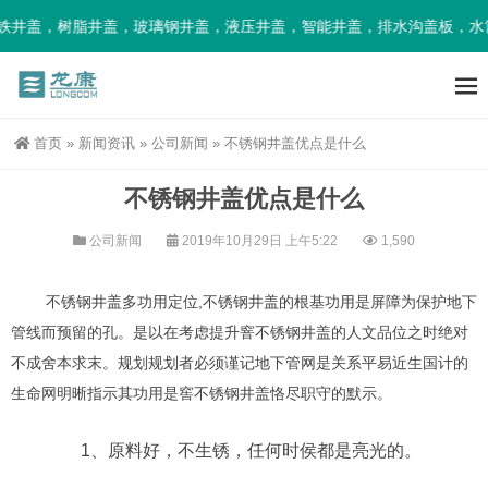
井盖，树脂井盖，玻璃钢井盖，液压井盖，智能井盖，排水沟盖板，水篦
首页
»
新闻资讯
»
公司新闻
»
不锈钢井盖优点是什么
不锈钢井盖优点是什么
公司新闻
2019年10月29日 上午5:22
1,590
不锈钢井盖多功用定位,不锈钢井盖的根基功用是屏障为保护地下
管线而预留的孔。是以在考虑提升窨不锈钢井盖的人文品位之时绝对
不成舍本求末。规划规划者必须谨记地下管网是关系平易近生国计的
生命网明晰指示其功用是窖不锈钢井盖恪尽职守的默示。
1、原料好，不生锈，任何时侯都是亮光的。