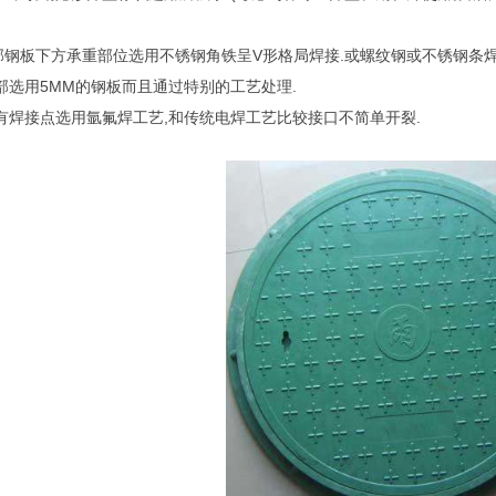
底部钢板下方承重部位选用不锈钢角铁呈V形格局焊接.或螺纹钢或不锈钢条焊
 底部选用5MM的钢板而且通过特别的工艺处理.
 所有焊接点选用氩氟焊工艺,和传统电焊工艺比较接口不简单开裂.