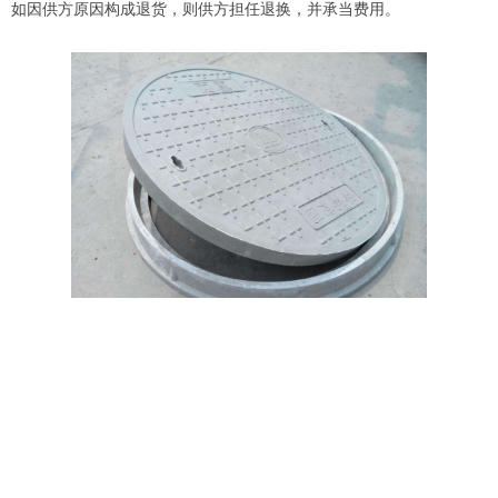
如因供方原因构成退货，则供方担任退换，并承当费用。