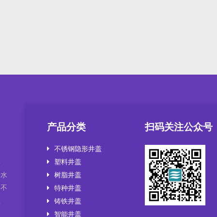
产品分类
扫码关注公众号
不锈钢隐形井盖
塑料井盖
井
，水
树脂井盖
套不
特种井盖
盖
铸铁井盖
智能井盖