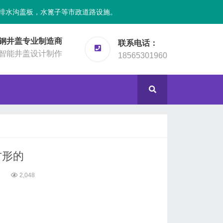
排水沟盖板，水篦子等市政道路设施。
钢井盖专业制造商
联系电话：
智能井盖设计制作
18565301960
方形的
9
2,048