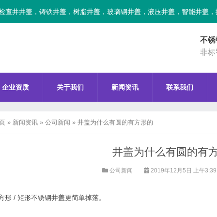
检查井井盖，铸铁井盖，树脂井盖，玻璃钢井盖，液压井盖，智能井盖，
不锈
非标
企业资质
关于我们
新闻资讯
联系我们
页
»
新闻资讯
»
公司新闻
»
井盖为什么有圆的有方形的
井盖为什么有圆的有
公司新闻
2019年12月5日 上午3:3
方形 / 矩形不锈钢井盖更简单掉落。
。