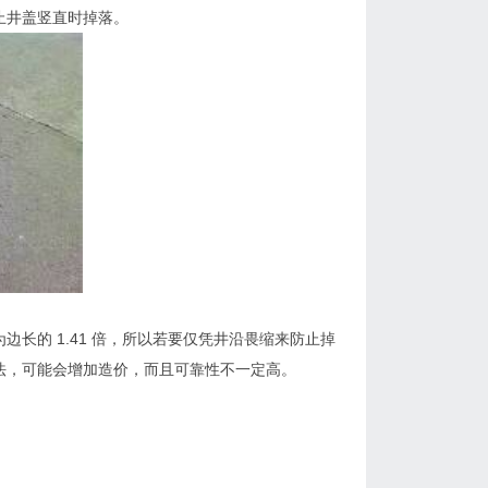
止井盖竖直时掉落。
长的 1.41 倍，所以若要仅凭井沿畏缩来防止掉
法，可能会增加造价，而且可靠性不一定高。