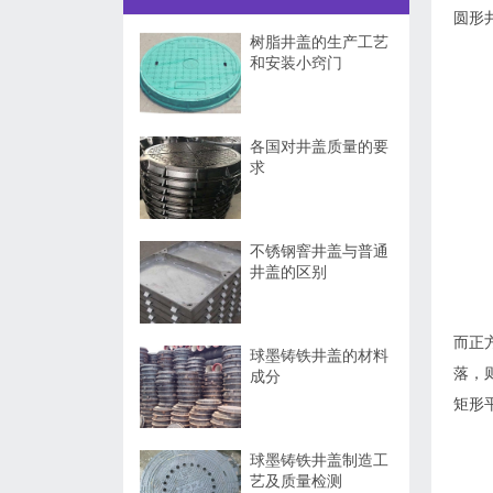
圆形
树脂井盖的生产工艺
和安装小窍门
各国对井盖质量的要
求
不锈钢窨井盖与普通
井盖的区别
而正
球墨铸铁井盖的材料
落，
成分
矩形
球墨铸铁井盖制造工
艺及质量检测