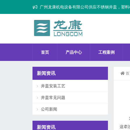
广州龙康机电设备有限公司供应不锈钢井盖，塑料
首页
产品中心
工程案例
新闻资讯
首
井盖安装工艺
井盖常见问题
公司新闻
这牵
新闻资讯