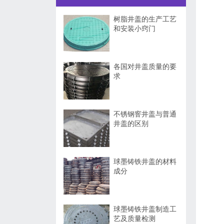
树脂井盖的生产工艺
和安装小窍门
各国对井盖质量的要
求
不锈钢窨井盖与普通
井盖的区别
球墨铸铁井盖的材料
成分
球墨铸铁井盖制造工
艺及质量检测