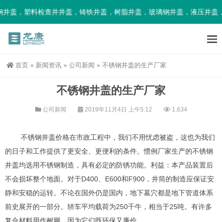
井盖，塑料检查井井盖，铸铁井盖，树脂井盖，玻璃钢井盖，液压井盖，
首页
»
新闻资讯
»
公司新闻
»
不锈钢井盖的生产厂家
不锈钢井盖的生产厂家
公司新闻
2019年11月4日 上午5:12
1,634
不锈钢井盖价格在市政工程中，我们不用忧虑被盗，这也为我们
的日子和工作提供了更安全、更便利的条件。惯例厂家生产的不锈钢
井盖均选用不锈钢制造，具有必定的防锈功能。利益：本产品装置后
不会损坏整个地面。对于D400、E600和F900，井筒的制造应保证安
静和安稳的运转。不论在国外仍是国内，地下墓穴都是地下管道体系
前史展开的一部分。轿车平均载荷为250千牛，相当于25吨。有许多
复合材料用作树网，因为它们既环保又廉价。