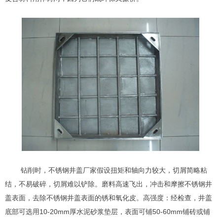
钻削时，不锈钢井盖厂家假设扭矩和轴向力较大，切屑简略粘
结，不易破碎，切屑难以铲除。磨料高速飞出，冲击和摩擦不锈钢井
盖表面，去除不锈钢井盖表面的锈和氧化皮。高强度：经检查，井盖
底部可选用10-20mm厚水泥砂浆垫层，表面可铺50-60mm铺砖或铺