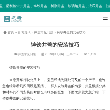
盖，塑料检查井井盖，铸铁井盖，树脂井盖，玻璃钢井盖，液压井盖，智
首页
»
新闻资讯
»
井盖常见问题
»
铸铁井盖的安装技巧
铸铁井盖的安装技巧
井盖常见问题
2019年11月6日 上午6:07
1,419
铸铁井盖的安装技巧
当您开车行驶公路上，井盖已经成为随处可见的一个产品，也许
您也经常看到四周设起围挡，一群人安装井盖的情景，井盖根据分类
和材料的不同安装的时候也有很多的区别，下面龙康就为您介绍一下
铸铁井盖的安装技巧。