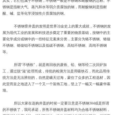
其实，它们也属于不锈钢，不锈钢一般是不锈钢和耐酸钢的总称。不
锈钢是指耐大气、蒸汽和水等弱介质腐蚀的钢，而耐酸钢则是指耐
酸、碱、盐等化学浸蚀性介质腐蚀的钢。
不锈钢窨井盖的发明是世界冶金史上的重大成就，不锈钢的发
展为现代工业的发展和科技进步奠定了重要的物质基础，按钢中的主
要化学成分或钢中的一些特征元素来分类，主要分为铬不锈钢、铬镍
不锈钢、铬镍钼不锈钢以及低碳不锈钢、高钼不锈钢、高纯不锈钢
等。
所谓“不锈铁”，就是将回收的废铁、铅、钢等经二次回炉加
工，通过脱“滋”处理而成，传统的检测方法是用吸铁石，而此品用传
统方法是无法辨别的，自然是瞒天过海，蒙住了众多的工程选材，因
此堂而皇之地进入了一个又一个装饰工地，登上了一幅又一幅豪华幕
墙。
所以大家在选购井盖的时候一定要注意是不锈钢304或是所谓
的不锈铁了，我司承诺，所售不锈钢井盖材料均为合格不锈钢材料，