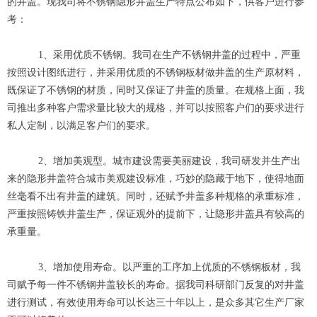
的井盖。现我司将不锈钢隐形井盖生产特点公布如下，供客户进行参
考：
1、采用优质不锈钢。我司在生产不锈钢井盖的过程中，严重
按照设计图纸进行，并采用优质的不锈钢板材做井盖的生产原材料，
既保证了不锈钢的材质，同时又保证了井盖的质量。在规格上面，我
司推出多种客户需求量比较大的规格，并可以按照客户们的要求进行
私人定制，以满足客户们的要求。
2、增加美观型。城市建设需要美丽建设，我司研发并生产出
来的隐形井盖符合城市美观建设标准，巧妙的隐藏于地下，使得地面
丝毫看不出有井盖的建筑。同时，还赋予井盖多种规格的承重标准，
严重按照铸铁井盖生产，保证观外的提前下，让隐形井盖具有较高的
承重量。
3、增加使用寿命。以严重的工序加上优质的不锈钢板材，我
司赋予每一件不锈钢井盖较长的寿命。据我司科研部门反复的对井盖
进行测试，有效使用寿命可以长达三十年以上，是众多其它生产厂家