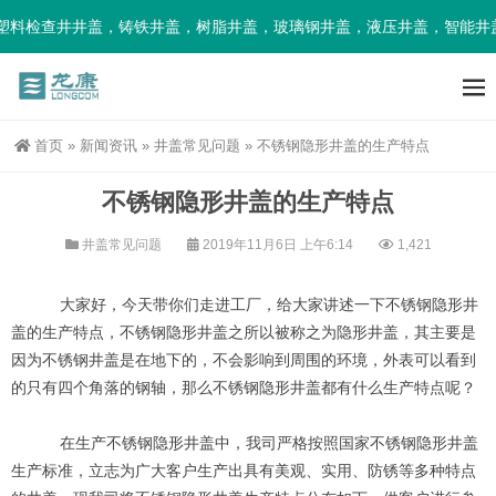
料检查井井盖，铸铁井盖，树脂井盖，玻璃钢井盖，液压井盖，智能井
首页
»
新闻资讯
»
井盖常见问题
»
不锈钢隐形井盖的生产特点
不锈钢隐形井盖的生产特点
井盖常见问题
2019年11月6日 上午6:14
1,421
大家好，今天带你们走进工厂，给大家讲述一下不锈钢隐形井
盖的生产特点，不锈钢隐形井盖之所以被称之为隐形井盖，其主要是
因为不锈钢井盖是在地下的，不会影响到周围的环境，外表可以看到
的只有四个角落的钢轴，那么不锈钢隐形井盖都有什么生产特点呢？
在生产不锈钢隐形井盖中，我司严格按照国家不锈钢隐形井盖
生产标准，立志为广大客户生产出具有美观、实用、防锈等多种特点