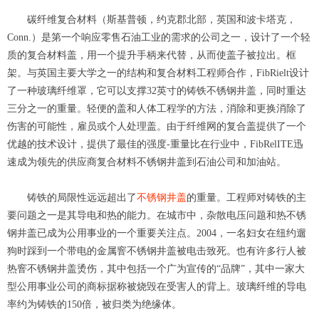
碳纤维复合材料（斯基普顿，约克郡北部，英国和波卡塔克，
Conn.）是第一个响应零售石油工业的需求的公司之一，设计了一个轻
质的复合材料盖，用一个提升手柄来代替，从而使盖子被拉出。框
架。与英国主要大学之一的结构和复合材料工程师合作，FibRielt设计
了一种玻璃纤维罩，它可以支撑32英寸的铸铁不锈钢井盖，同时重达
三分之一的重量。轻便的盖和人体工程学的方法，消除和更换消除了
伤害的可能性，雇员或个人处理盖。由于纤维网的复合盖提供了一个
优越的技术设计，提供了最佳的强度-重量比在行业中，FibRelITE迅
速成为领先的供应商复合材料不锈钢井盖到石油公司和加油站。
铸铁的局限性远远超出了
不锈钢井盖
的重量。工程师对铸铁的主
要问题之一是其导电和热的能力。在城市中，杂散电压问题和热不锈
钢井盖已成为公用事业的一个重要关注点。2004，一名妇女在纽约遛
狗时踩到一个带电的金属窨不锈钢井盖被电击致死。也有许多行人被
热窨不锈钢井盖烫伤，其中包括一个广为宣传的“品牌”，其中一家大
型公用事业公司的商标据称被烧毁在受害人的背上。玻璃纤维的导电
率约为铸铁的150倍，被归类为绝缘体。