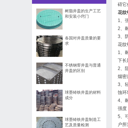
碍它
树脂井盖的生产工艺
花纹
和安装小窍门
1、
2、
3、
各国对井盖质量的要
求
花纹
1、
下长
不锈钢窨井盖与普通
2、
井盖的区别
烟密
3、
球墨铸铁井盖的材料
蚀环
成分
4、
强度
5、
球墨铸铁井盖制造工
户所
艺及质量检测