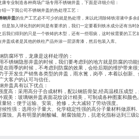
龙康专业制造各种商场广场专用不锈钢井盖，下面是详细介绍：
介绍一下我公司不锈钢井盖的热处理工艺：
锈钢井盖
的生产工艺必不可少的就是热处理，来以此消除铸铁溶液中多余
，但是加入球化剂的时间是有要求的，我们一定要看到铁水成分还有当时
之后我们得到的只是一个铁铸的木型，还有一些瑕疵，这时候需要的工艺
在井盖或者是其他的铁柱产品外涂一层沥青漆，然后包装入库。
钢防腐环节，龙康是这样处理的：
用不锈钢隐形井盖的时候，我们要考虑到的地方就是防腐的功能
是在雨季的时候，不考虑到防腐的效果，会给后期的维护带来很
力于开发生产销售各类型的井盖，雨水篦，岗亭，本着以创新、
广大客户的认可与信任。
钢井盖具有以下优点：
) 强度高：采用高分子合成材料，配以钢筋骨架,经高温模压成型
) 外观美：玻璃钢井盖表面花纹设计精美，可制成各种图案和颜色
)重量轻：便于运输、安装、抢修，大大减轻了劳动强度。
)耐候性强：选用分子量大、化学稳定性强的高分子量材料做原料.
)耐腐蚀。具有明显的耐酸碱、耐腐蚀能力，抗老化指标达到三级