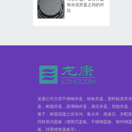
和水泥井盖之间的对
比
龙康公司主营不锈钢井盖，铸铁井盖，塑料检查井
盖，树脂井盖，玻璃钢井盖，液压井盖，智能井盖
篦子，树脂混凝土排水沟、集水井、路缘石、并配
同材质沟盖板（缝隙式盖板、不锈钢盖板、镀锌钢
板、球墨铸铁盖板等）。