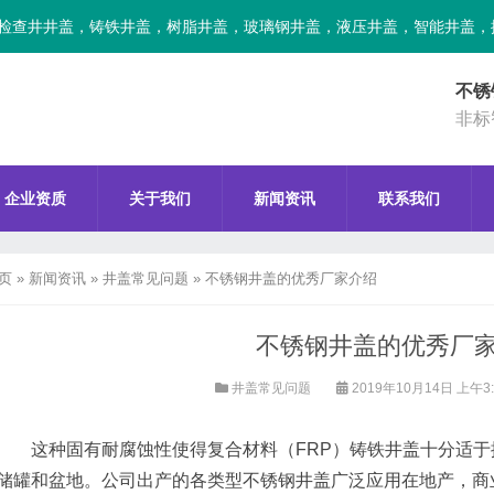
检查井井盖，铸铁井盖，树脂井盖，玻璃钢井盖，液压井盖，智能井盖，
不锈
非标
企业资质
关于我们
新闻资讯
联系我们
页
»
新闻资讯
»
井盖常见问题
»
不锈钢井盖的优秀厂家介绍
不锈钢井盖的优秀厂
井盖常见问题
2019年10月14日 上午3
这种固有耐腐蚀性使得复合材料（FRP）铸铁井盖十分适于
储罐和盆地。公司出产的各类型不锈钢井盖广泛应用在地产，商