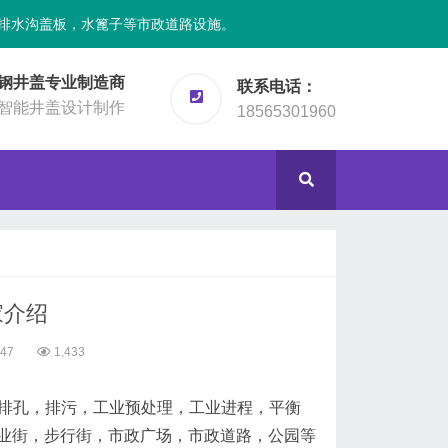
排水沟盖板，水篦子等市政道路设施。
钢井盖专业制造商
联系电话：
智能井盖设计制作
18565301960
家介绍
:47
1,433
排孔，排污，工业预处理，工业进程，平衡
业街，步行街，市政广场，市政道路，公园等