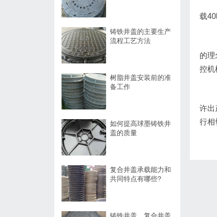
载4
铸铁井盖的主要生产
流程工艺方法
的理
控机
树脂井盖安装前的准
备工作
许出
行相
如何提高球墨铸铁井
盖的质量
复合井盖承载能力和
共同特点有哪些?
铸铁井盖、复合井盖