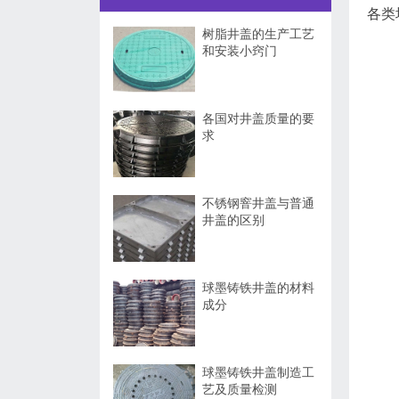
各类
树脂井盖的生产工艺
和安装小窍门
各国对井盖质量的要
求
不锈钢窨井盖与普通
井盖的区别
球墨铸铁井盖的材料
成分
球墨铸铁井盖制造工
艺及质量检测