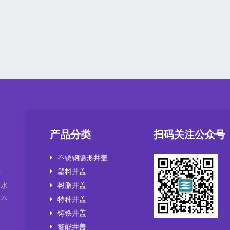
产品分类
扫码关注公众号
不锈钢隐形井盖
塑料井盖
井
，水
树脂井盖
套不
特种井盖
盖
铸铁井盖
智能井盖