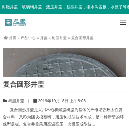
脂井盖，玻璃钢井盖，液压井盖，智能井盖，排水沟盖板，水篦子等市政
首页
»
产品中心
»
井盖
»
树脂井盖
»
复合圆形井盖
复合圆形井盖
|
树脂井盖
2019年10月18日 上午8:08
复合圆形井盖是采用不饱和聚脂树脂为基体的纤维增强热固性复
合材料，又称为团块模塑料，用压制成型技术制成，是一种新型的环
保型盖板。复合井盖采用高温高压一次模压成型技...