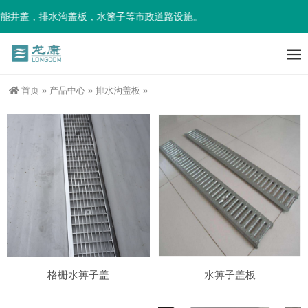
井盖，排水沟盖板，水篦子等市政道路设施。
首页
»
产品中心
»
排水沟盖板
»
格栅水箅子盖
水箅子盖板