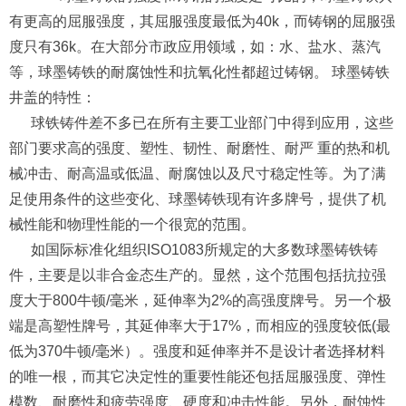
有更高的屈服强度，其屈服强度最低为40k，而铸钢的屈服强
度只有36k。在大部分市政应用领域，如：水、盐水、蒸汽
等，球墨铸铁的耐腐蚀性和抗氧化性都超过铸钢。
球墨铸铁
井盖的特性：
球铁铸件差不多已在所有主要工业部门中得到应用，这些
部门要求高的强度、塑性、韧性、耐磨性、耐严 重的热和机
械冲击、耐高温或低温、耐腐蚀以及尺寸稳定性等。为了满
足使用条件的这些变化、球墨铸铁现有许多牌号，提供了机
械性能和物理性能的一个很宽的范围。
如国际标准化组织ISO1083所规定的大多数球墨铸铁铸
件，主要是以非合金态生产的。显然，这个范围包括抗拉强
度大于800牛顿/毫米，延伸率为2%的高强度牌号。另一个极
端是高塑性牌号，其延伸率大于17%，而相应的强度较低(最
低为370牛顿/毫米）。强度和延伸率并不是设计者选择材料
的唯一根，而其它决定性的重要性能还包括屈服强度、弹性
模数、耐磨性和疲劳强度、硬度和冲击性能。另外，耐蚀性