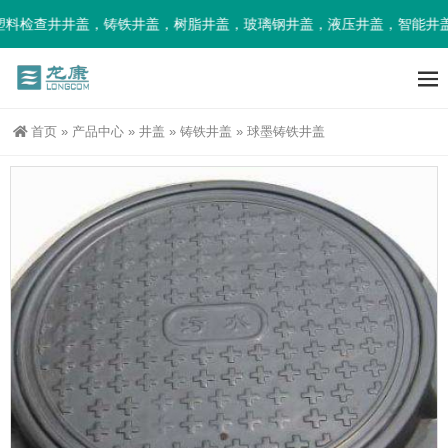
查井井盖，铸铁井盖，树脂井盖，玻璃钢井盖，液压井盖，智能井盖，排
首页
»
产品中心
»
井盖
»
铸铁井盖
»
球墨铸铁井盖