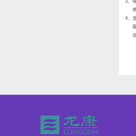
3、
将隐
4、
最重
全部