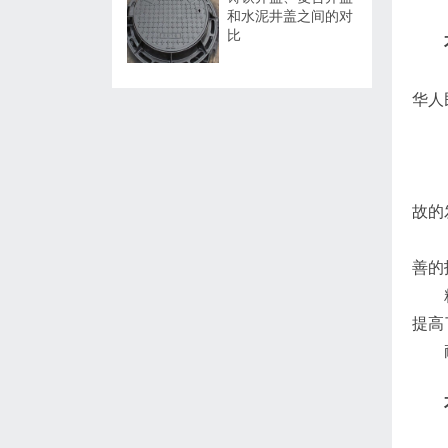
和水泥井盖之间的对
比
强度
华人
外观
重量
防偷
故的
耐候
善的
精度
提高
耐腐
高档