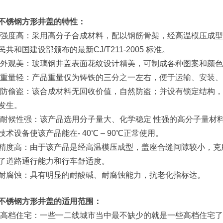
不锈钢方形井盖的特性：
高：采用高分子合成材料，配以钢筋骨架，经高温模压成型，最
民共和国建设部颁布的最新CJ/T211-2005 标准。
美：玻璃钢井盖表面花纹设计精美，可制成各种图案和颜色
轻：产品重量仅为铸铁的三分之一左右，便于运输、安装、
盗：该合成材料无回收价值，自然防盗；并设有锁定结构，实
发生。
性强：该产品选用分子量大、化学稳定 性强的高分子量材料
技术设备使该产品能在- 40℃ – 90℃正常使用。
高：由于该产品是经高温模压成型，盖座合缝间隙较小，克服
了道路通行能力和行车舒适度。
蚀：具有明显的耐酸碱、耐腐蚀能力，抗老化指标达。
不锈钢方形井盖的适用范围：
住宅：一些一二线城市当中最不缺少的就是一些高档住宅了