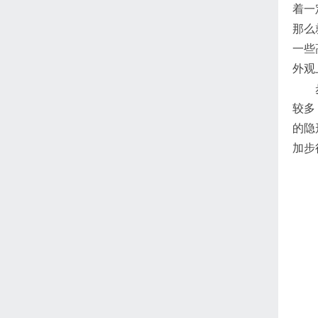
着一
那么
一些
外观
步行
较多
的隐
加步