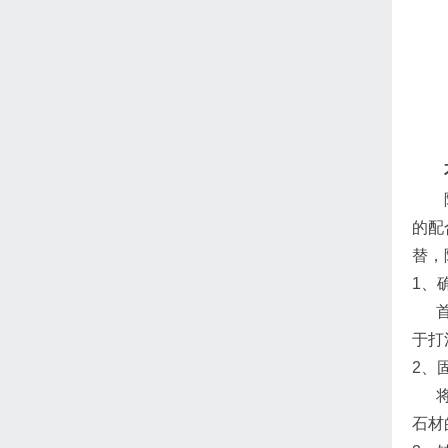
隐形
的配
替，
1、
首先
于打
2、
将不
石材