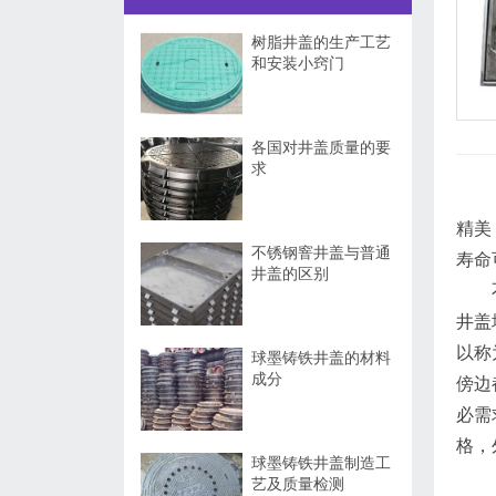
树脂井盖的生产工艺
和安装小窍门
各国对井盖质量的要
求
精美
不锈钢窨井盖与普通
寿命
井盖的区别
不锈
井盖
以称
球墨铸铁井盖的材料
成分
傍边
必需
格，
球墨铸铁井盖制造工
艺及质量检测