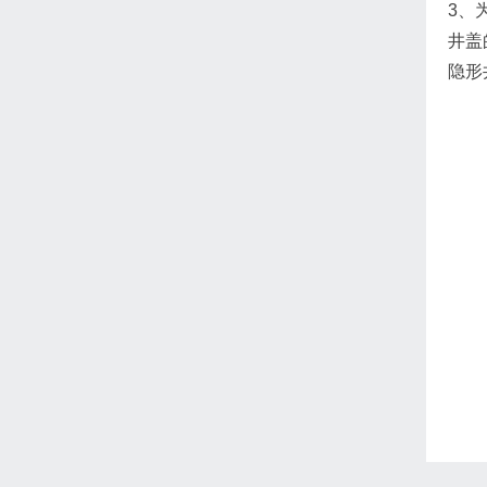
3、
井盖
隐形