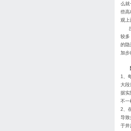
么就
些高
观上
步行
较多
的隐
加步
1、
大段
据实
不一
2、
导致
于井