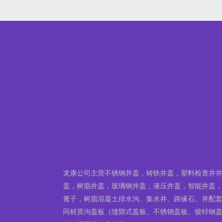
龙康公司主营不锈钢井盖，铸铁井盖，塑料检查井
盖，树脂井盖，玻璃钢井盖，液压井盖，智能井盖
篦子，树脂混凝土排水沟、集水井、路缘石、并配
同材质沟盖板（缝隙式盖板、不锈钢盖板、镀锌钢
板、球墨铸铁盖板等）。