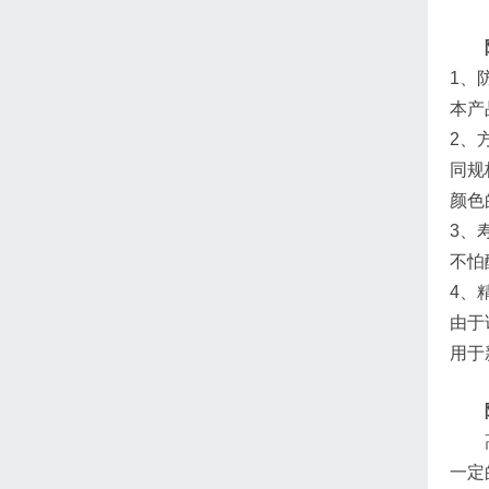
1、
本产
2、
同规
颜色
3、
不怕
4、
由于
用于
高档
一定