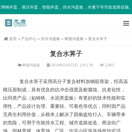
钢井盖，液压井盖，智能井盖，排水沟盖板，水篦子等市政道路设施。
首页
»
产品中心
»
排水沟盖板
»
树脂沟盖板
»
复合水箅子
复合水箅子
树脂沟盖板
2019年10月22日 上午1:36
1,863
复合水箅子采用高分子复合材料加钢筋骨架，经高温
模压面制成，具有优良的抗冲击强度及耐腐蚀、抗老化性，
比同类产品（如铸铁、水泥类盖板）有更好的技术性能和实
用性，产品设计合理、重量轻、可着色等优点，同时因产品
无再生利用价值，从根本上解决了因偷盗给行人、车辆带来
的危险，可用于市政排水工程、城市道路改造、商业街广
场、园林景观、体育场、厂区、住宅小区等等场所均可适