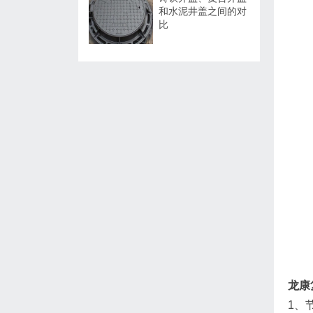
和水泥井盖之间的对
比
龙康
1、