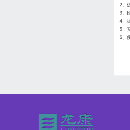
2、
3、
4、
5、
6、