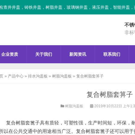
检查井井盖，铸铁井盖，树脂井盖，玻璃钢井盖，液压井盖，智能井盖，
不锈
非标
企业资质
关于我们
新闻资讯
联系我们
页
»
产品中心
»
排水沟盖板
»
树脂沟盖板
»
复合树脂套箅子
复合树脂套箅子
树脂沟盖板
2019年10月22日 上午1:
复合树脂套篦子具有质轻，可塑性强，生产时间短，环保，耐
所以在公共交通中的用途相当广泛。复合树脂套篦子还可以用于