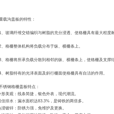
重载沟盖板的特性：
1、玻璃纤维交错编织与树脂的充分浸透、使格栅具有最大程度
2、格栅整体机构将负载分布于纵、横栅条上。
3、格栅将所承负载分散到相邻的纵、横栅条上，使格栅及支撑
4、树脂特有的光泽表面及斜行栅面使格栅具有自洁的作用。
不锈钢格栅盖板特点：
外形美观：线条简捷，银色外表，现代潮流。
最佳排水：漏水面积达83.3%，是铸铁的两倍多。
热浸镀锌：防锈力强，免维护及更换。