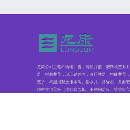
龙康公司主营不锈钢井盖，铸铁井盖，塑料检查井
盖，树脂井盖，玻璃钢井盖，液压井盖，智能井盖
篦子，树脂混凝土排水沟、集水井、路缘石、并配
同材质沟盖板（缝隙式盖板、不锈钢盖板、镀锌钢
板、球墨铸铁盖板等）。