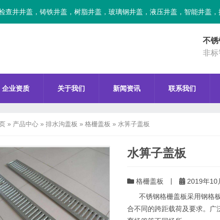
检查井井盖，铸铁井盖，树脂井盖，玻璃钢井盖，液压井盖，智能井盖，
不锈
非标
企业资质
关于我们
新闻资讯
联系我们
页
»
产品中心
»
排水沟盖板
»
格栅盖板
»
水箅子盖板
水箅子盖板
|
格栅盖板
2019年10
不锈钢格栅盖板采用钢格板
合不同的跨距载荷及要求。广