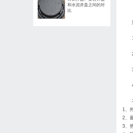
和水泥井盖之间的对
比
1、
2、
3、