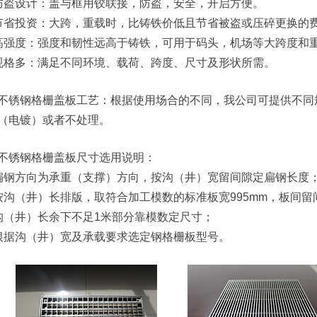
防盗设计：盖与框用铰联接，防盗，安全，开启方便。
节省投资：大跨，重载时，比铸铁价低且节省被盗或压碎更换的
高强度：强度和韧性远高于铸铁，可用于码头，机场等大跨度和
规格多：满足不同环境、载荷、跨度、尺寸及形状所需。
不锈钢格栅盖板工艺：根据使用场合的不同，我公司可提供不同
（电镀）或者不处理。
不锈钢格栅盖板尺寸选用说明：
扁钢方向为承重（支撑）方向，按沟（井）宽留间隙定扁钢长度
按沟（井）长排版，取符合加工模数的标准板宽995mm，板间留
沟（井）长余下不足1米部分靠模数定尺寸；
根据沟（井）宽及承载要求选定钢格栅板型号。