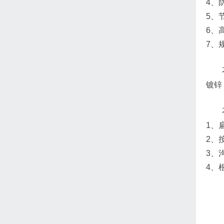
4、
5、
6、
7、
镀锌
1、
2、
3、
4、