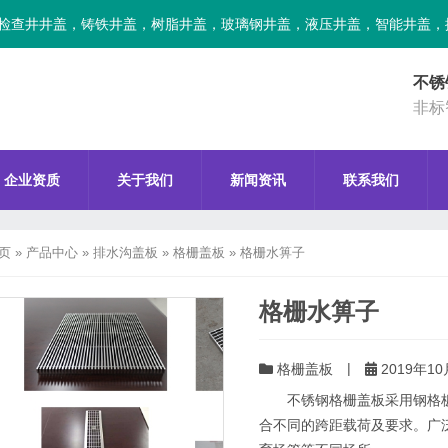
检查井井盖，铸铁井盖，树脂井盖，玻璃钢井盖，液压井盖，智能井盖，
不锈
非标
企业资质
关于我们
新闻资讯
联系我们
页
»
产品中心
»
排水沟盖板
»
格栅盖板
»
格栅水箅子
格栅水箅子
|
格栅盖板
2019年10
不锈钢格栅盖板采用钢格板
合不同的跨距载荷及要求。广