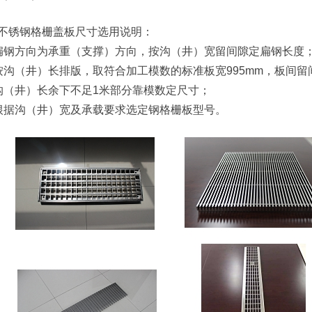
不锈钢格栅盖板尺寸选用说明：
扁钢方向为承重（支撑）方向，按沟（井）宽留间隙定扁钢长度
按沟（井）长排版，取符合加工模数的标准板宽995mm，板间留
沟（井）长余下不足1米部分靠模数定尺寸；
根据沟（井）宽及承载要求选定钢格栅板型号。