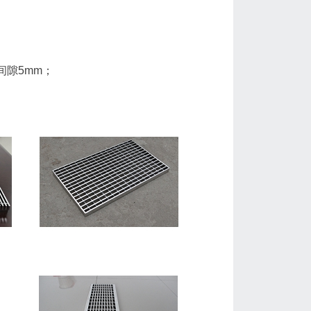
；
间隙5mm；