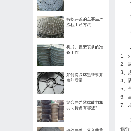
铸铁井盖的主要生产
流程工艺方法
树脂井盖安装前的准
备工作
1、
2、
3、
如何提高球墨铸铁井
盖的质量
4、
5、
6、
复合井盖承载能力和
7、
共同特点有哪些?
镀锌
铸铁井盖、复合井盖