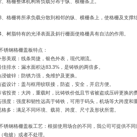
2、格栅整体机构将负载分布于纵、横栅条上。
3、格栅将所承负载分散到相邻的纵、横栅条上，使格栅及支撑
4、树脂特有的光泽表面及斜行栅面使格栅具有自洁的作用。
不锈钢格栅盖板特点：
外形美观：线条简捷，银色外表，现代潮流。
最佳排水：漏水面积达83.3%，是铸铁的两倍多。
热浸镀锌：防锈力强，免维护及更换。
防盗设计：盖与框用铰联接，防盗，安全，开启方便。
节省投资：大跨，重载时，比铸铁价低且节省被盗或压碎更换的
高强度：强度和韧性远高于铸铁，可用于码头，机场等大跨度和
规格多：满足不同环境、载荷、跨度、尺寸及形状所需。
不锈钢格栅盖板工艺：根据使用场合的不同，我公司可提供不同
（电镀）或者不处理。