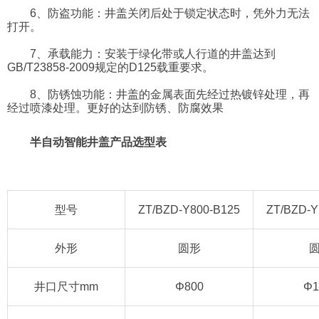
6、防盗功能：井盖关闭后处于锁定状态时，凭外力无法
打开。
7、承载能力：安装于绿化带或人行道的井盖达到
GB/T23858-2009规定的D125载重要求。
8、防锈蚀功能：井盖的金属表面先经过热镀锌处理，再
经过喷漆处理。更好的达到防锈、防腐效果
半自动智能井盖产品选型表
型号
ZT/BZD-Y800-B125
ZT/BZD-Y
外形
圆形
井口尺寸mm
Φ800
Φ1