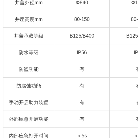
井盖外径mm
Φ840
Φ1
井座高度mm
80-150
80
井盖承载等级
B125/B400
B125
防水等级
IP56
I
防盗功能
有
防腐蚀功能
有
手动开启助力装置
有
外部应急开启功能
有
内部应急打开时间
＜5s
＜